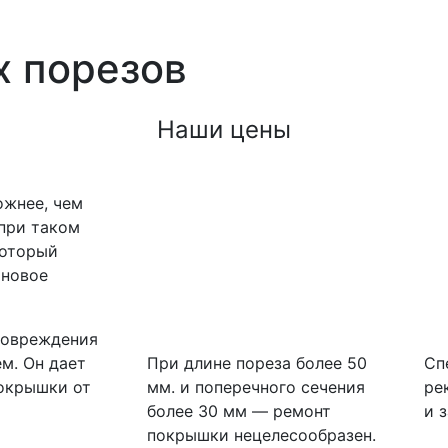
х порезов
Наши цены
ожнее, чем
 при таком
который
иновое
повреждения
м. Он дает
При длине пореза более 50
Сп
окрышки от
мм. и поперечного сечения
ре
более 30 мм — ремонт
и 
покрышки нецелесообразен.